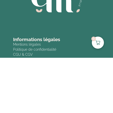
Informations légales
0
Mentions légales
Politique de confidentialité
CGU & CGV
Contact
hello@claramenard.fr
Prendre rendez-vous
Formulaire de devis en ligne
Réseaux sociaux