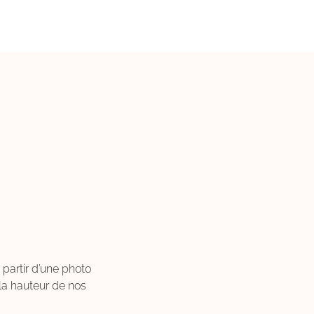
 partir d’une photo
"Clara a réalisé une affic
à la hauteur de nos