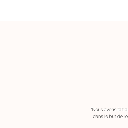
a est une artiste. Je la
"Nous avons fait a
dans le but de l’o