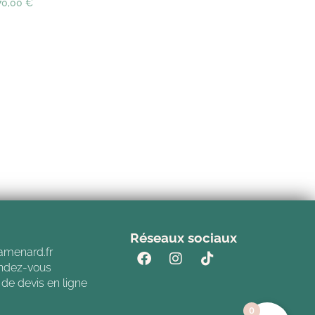
70,00
€
Réseaux sociaux
amenard.fr
endez-vous
 de devis en ligne
0