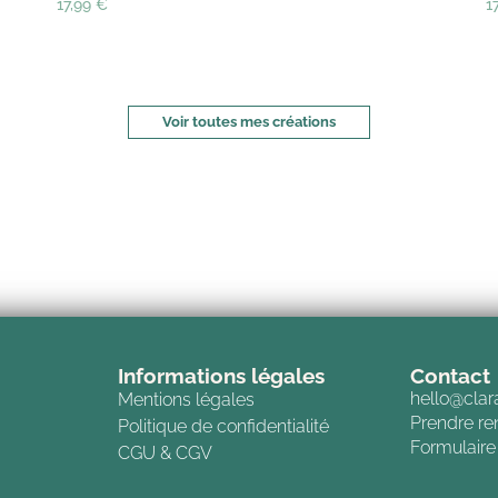
17,99
€
1
Voir toutes mes créations
Informations légales
Contact
hello@clar
Mentions légales
Prendre r
Politique de confidentialité
Formulaire
CGU & CGV